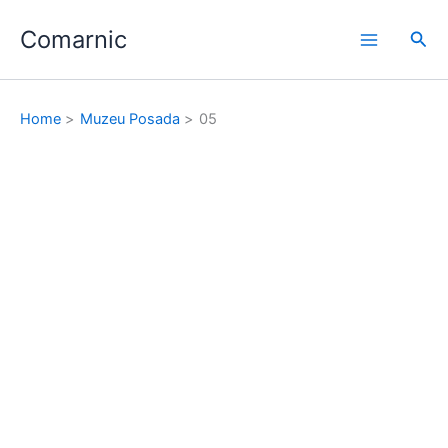
Skip
Comarnic
to
Sea
content
Home
Muzeu Posada
05