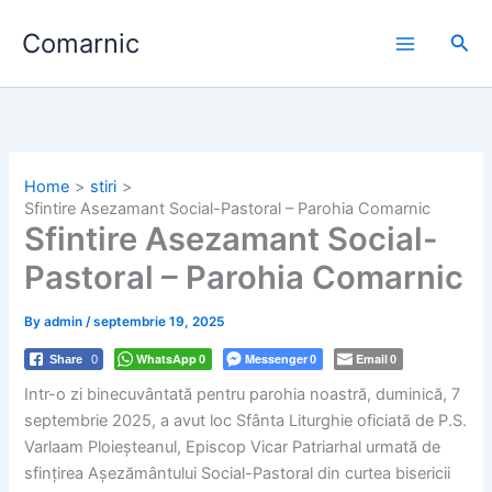
Skip
Comarnic
to
Sea
content
Home
stiri
Sfintire Asezamant Social-Pastoral – Parohia Comarnic
Sfintire Asezamant Social-
Pastoral – Parohia Comarnic
By
admin
/
septembrie 19, 2025
WhatsApp
Messenger
Email
Share
0
0
0
0
Intr-o zi binecuvântată pentru parohia noastră, duminică, 7
septembrie 2025, a avut loc Sfânta Liturghie oficiată de P.S.
Varlaam Ploieșteanul, Episcop Vicar Patriarhal urmată de
sfințirea Așezământului Social-Pastoral din curtea bisericii