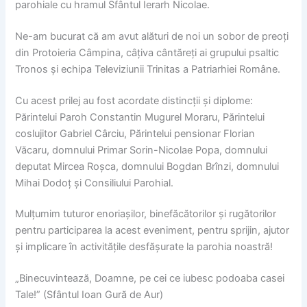
parohiale cu hramul Sfântul Ierarh Nicolae.
Ne-am bucurat că am avut alături de noi un sobor de preoți
din Protoieria Câmpina, câțiva cântăreți ai grupului psaltic
Tronos și echipa Televiziunii Trinitas a Patriarhiei Române.
Cu acest prilej au fost acordate distincții și diplome:
Părintelui Paroh Constantin Mugurel Moraru, Părintelui
coslujitor Gabriel Cârciu, Părintelui pensionar Florian
Văcaru, domnului Primar Sorin-Nicolae Popa, domnului
deputat Mircea Roșca, domnului Bogdan Brînzi, domnului
Mihai Dodoț și Consiliului Parohial.
Mulțumim tuturor enoriașilor, binefăcătorilor și rugătorilor
pentru participarea la acest eveniment, pentru sprijin, ajutor
și implicare în activitățile desfășurate la parohia noastră!
„Binecuvintează, Doamne, pe cei ce iubesc podoaba casei
Tale!” (Sfântul Ioan Gură de Aur)