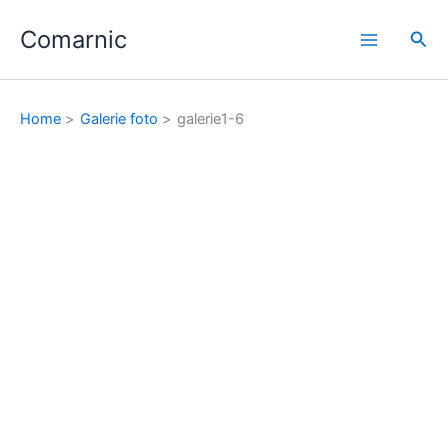
Skip
Comarnic
to
Sea
content
Home
Galerie foto
galerie1-6