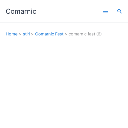
Skip
Comarnic
to
Sea
content
Home
stiri
Comarnic Fest
comarnic fast (6)